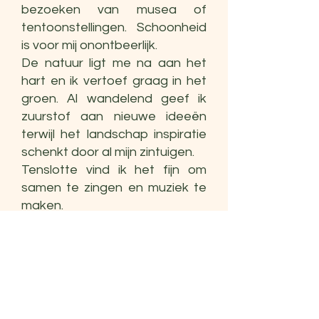
bezoeken van musea of
tentoonstellingen. Schoonheid
is voor mij onontbeerlijk.
De natuur ligt me na aan het
hart en ik vertoef graag in het
groen. Al wandelend geef ik
zuurstof aan nieuwe ideeën
terwijl het landschap inspiratie
schenkt door al mijn zintuigen.
Tenslotte vind ik het fijn om
samen te zingen en muziek te
maken.
Creatief therapeut en coach
Doorheen mijn opleidingen
ontdekte ik een wereld aan
mogelijkheden om verandering
te brengen in onbehulpzame